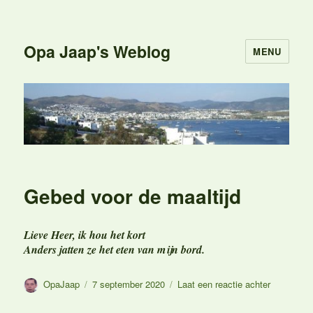
Opa Jaap's Weblog
MENU
Gebed voor de maaltijd
Lieve Heer, ik hou het kort
Anders jatten ze het eten van mijn bord.
Auteur
Geplaatst
op
OpaJaap
7 september 2020
Laat een reactie achter
op
Gebed
voor