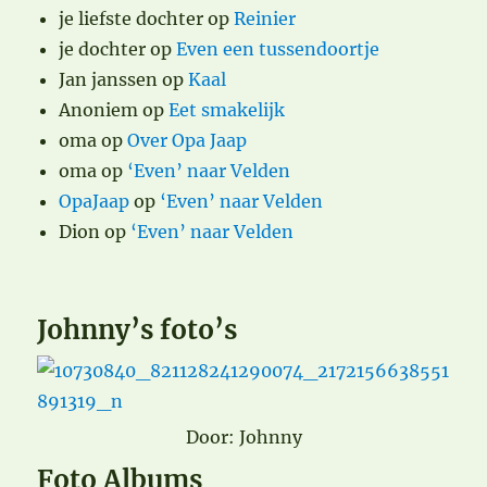
je liefste dochter
op
Reinier
je dochter
op
Even een tussendoortje
Jan janssen
op
Kaal
Anoniem
op
Eet smakelijk
oma
op
Over Opa Jaap
oma
op
‘Even’ naar Velden
OpaJaap
op
‘Even’ naar Velden
Dion
op
‘Even’ naar Velden
Johnny’s foto’s
Door: Johnny
Foto Albums