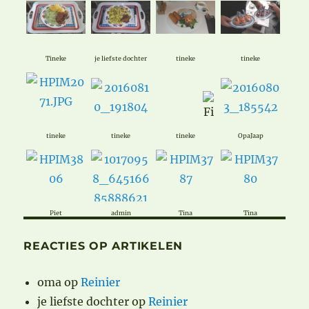
Tineke
je liefste dochter
tineke
tineke
tineke
tineke
tineke
OpaJaap
Piet
admin
Tina
Tina
REACTIES OP ARTIKELEN
oma
op
Reinier
je liefste dochter
op
Reinier