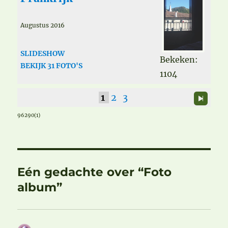
Augustus 2016
SLIDESHOW
Bekeken:
BEKIJK 31 FOTO'S
1104
1
2
3
96290(1)
Eén gedachte over “Foto
album”