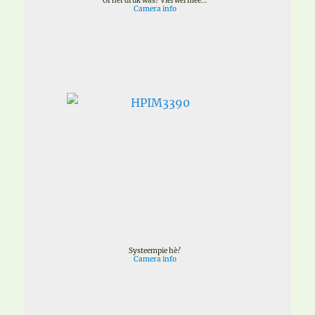
Of het druk was? Viel wel mee...
Camera info
Systeempie hè?
Camera info