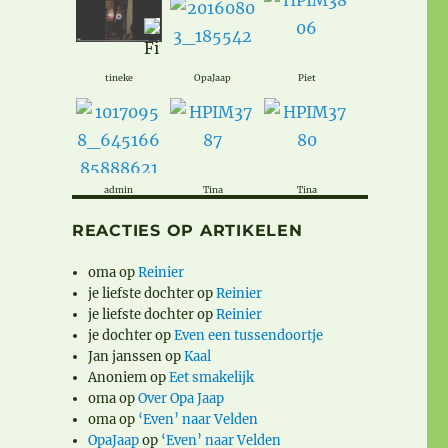
tineke
OpaJaap
Piet
admin
Tina
Tina
REACTIES OP ARTIKELEN
oma
op
Reinier
je liefste dochter
op
Reinier
je liefste dochter
op
Reinier
je dochter
op
Even een tussendoortje
Jan janssen
op
Kaal
Anoniem
op
Eet smakelijk
oma
op
Over Opa Jaap
oma
op
‘Even’ naar Velden
OpaJaap
op
‘Even’ naar Velden