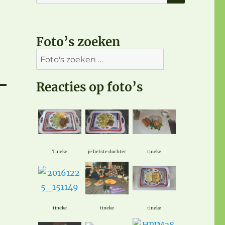
naar:
Foto’s zoeken
Reacties op foto’s
Tineke
je liefste dochter
tineke
tineke
tineke
tineke