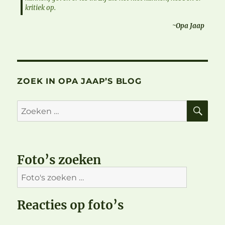
kritiek op.
~Opa Jaap
ZOEK IN OPA JAAP’S BLOG
ZO
Zoeken
naar:
Foto’s zoeken
Reacties op foto’s