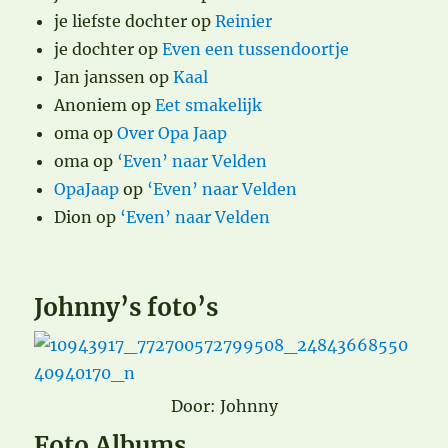
je liefste dochter
op
Reinier
je dochter
op
Even een tussendoortje
Jan janssen
op
Kaal
Anoniem
op
Eet smakelijk
oma
op
Over Opa Jaap
oma
op
‘Even’ naar Velden
OpaJaap
op
‘Even’ naar Velden
Dion
op
‘Even’ naar Velden
Johnny’s foto’s
Door: Johnny
Foto Albums