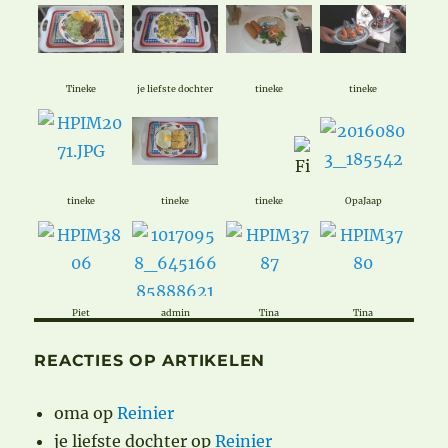
Tineke
je liefste dochter
tineke
tineke
tineke
tineke
tineke
OpaJaap
Piet
admin
Tina
Tina
REACTIES OP ARTIKELEN
oma
op
Reinier
je liefste dochter
op
Reinier