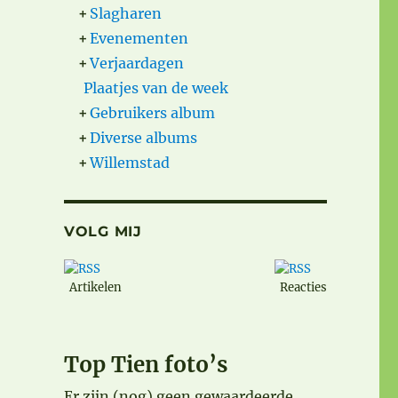
+
Slagharen
+
Evenementen
+
Verjaardagen
Plaatjes van de week
+
Gebruikers album
+
Diverse albums
+
Willemstad
VOLG MIJ
Artikelen
Reacties
Top Tien foto’s
Er zijn (nog) geen gewaardeerde