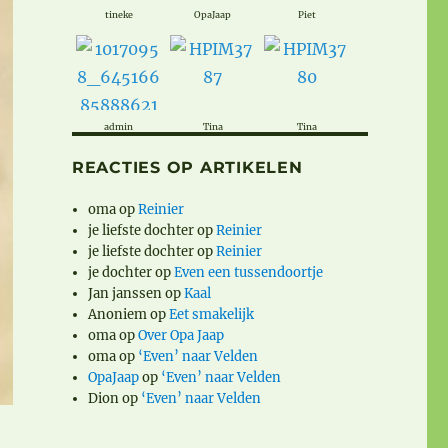
tineke
OpaJaap
Piet
admin
Tina
Tina
REACTIES OP ARTIKELEN
oma
op
Reinier
je liefste dochter
op
Reinier
je liefste dochter
op
Reinier
je dochter
op
Even een tussendoortje
Jan janssen
op
Kaal
Anoniem
op
Eet smakelijk
oma
op
Over Opa Jaap
oma
op
‘Even’ naar Velden
OpaJaap
op
‘Even’ naar Velden
Dion
op
‘Even’ naar Velden