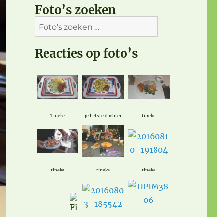
Foto’s zoeken
Reacties op foto’s
Tineke
je liefste dochter
tineke
tineke
tineke
tineke