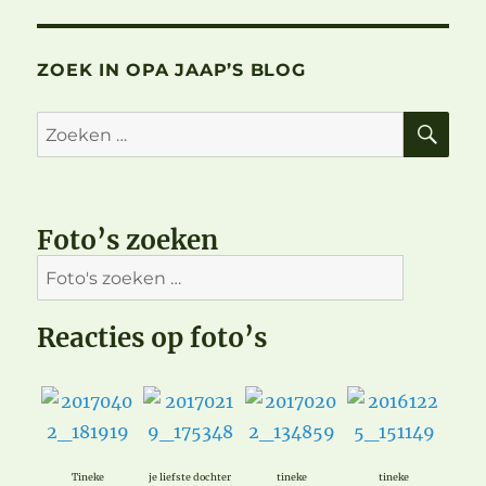
ZOEK IN OPA JAAP’S BLOG
ZO
Zoeken
naar:
Foto’s zoeken
Reacties op foto’s
Tineke
je liefste dochter
tineke
tineke