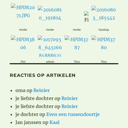
tineke
tineke
tineke
OpaJaap
Piet
admin
Tina
Tina
REACTIES OP ARTIKELEN
oma
op
Reinier
je liefste dochter
op
Reinier
je liefste dochter
op
Reinier
je dochter
op
Even een tussendoortje
Jan janssen
op
Kaal