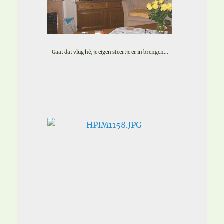
Gaat dat vlug hè, je eigen sfeertje er in brengen...