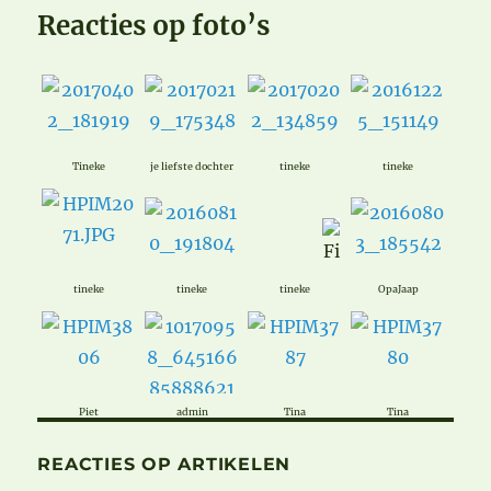
Reacties op foto’s
Tineke
je liefste dochter
tineke
tineke
tineke
tineke
tineke
OpaJaap
Piet
admin
Tina
Tina
REACTIES OP ARTIKELEN