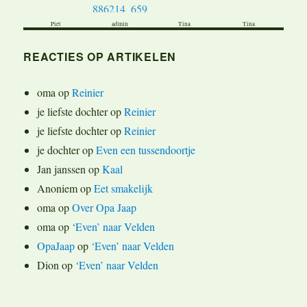
Piet
admin
Tina
Tina
REACTIES OP ARTIKELEN
oma
op
Reinier
je liefste dochter
op
Reinier
je liefste dochter
op
Reinier
je dochter
op
Even een tussendoortje
Jan janssen
op
Kaal
Anoniem
op
Eet smakelijk
oma
op
Over Opa Jaap
oma
op
‘Even’ naar Velden
OpaJaap
op
‘Even’ naar Velden
Dion
op
‘Even’ naar Velden