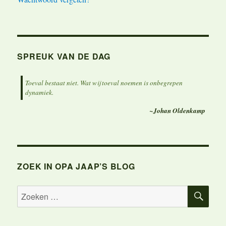
SPREUK VAN DE DAG
Toeval bestaat niet. Wat wij toeval noemen is onbegrepen
dynamiek.
~Johan Oldenkamp
ZOEK IN OPA JAAP’S BLOG
ZOE
Zoeken
naar: