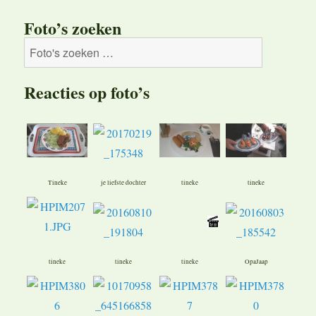
Foto’s zoeken
Reacties op foto’s
Tineke
je liefste dochter
tineke
tineke
tineke
tineke
tineke
OpaJaap