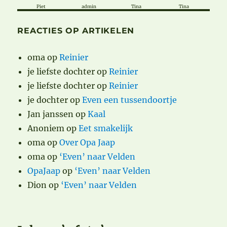
Piet
admin
Tina
Tina
REACTIES OP ARTIKELEN
oma
op
Reinier
je liefste dochter
op
Reinier
je liefste dochter
op
Reinier
je dochter
op
Even een tussendoortje
Jan janssen
op
Kaal
Anoniem
op
Eet smakelijk
oma
op
Over Opa Jaap
oma
op
‘Even’ naar Velden
OpaJaap
op
‘Even’ naar Velden
Dion
op
‘Even’ naar Velden