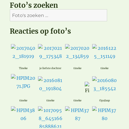
Foto’s zoeken
Reacties op foto’s
Tineke
je liefste dochter
tineke
tineke
tineke
tineke
tineke
OpaJaap