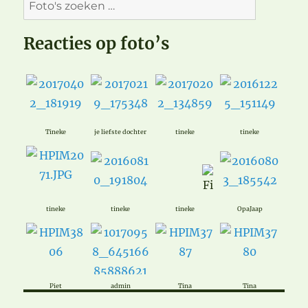
Reacties op foto’s
Tineke
je liefste dochter
tineke
tineke
tineke
tineke
tineke
OpaJaap
Piet
admin
Tina
Tina