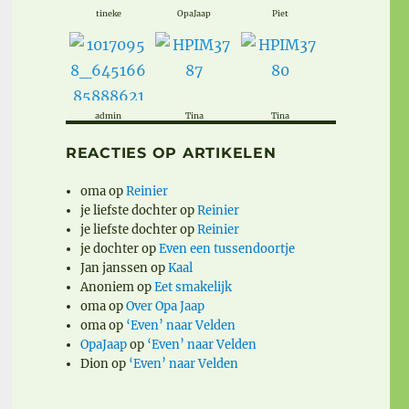
tineke
OpaJaap
Piet
admin
Tina
Tina
REACTIES OP ARTIKELEN
oma
op
Reinier
je liefste dochter
op
Reinier
je liefste dochter
op
Reinier
je dochter
op
Even een tussendoortje
Jan janssen
op
Kaal
Anoniem
op
Eet smakelijk
oma
op
Over Opa Jaap
oma
op
‘Even’ naar Velden
OpaJaap
op
‘Even’ naar Velden
Dion
op
‘Even’ naar Velden