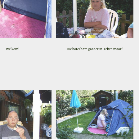
Welkom!
Die boterham gaat er in, reken maar!