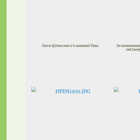
Dat is dj Dave met z'n assistent Timo
De animeermeisje
ziet Janey