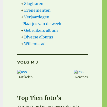
+
Slagharen
+
Evenementen
+
Verjaardagen
Plaatjes van de week
+
Gebruikers album
+
Diverse albums
+
Willemstad
VOLG MIJ
Artikelen
Reacties
Top Tien foto’s
Er zijn (nog) geen gewaardeerde