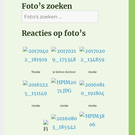
Foto’s zoeken
Reacties op foto’s
Tineke
je liefste dochter
tineke
tineke
tineke
tineke