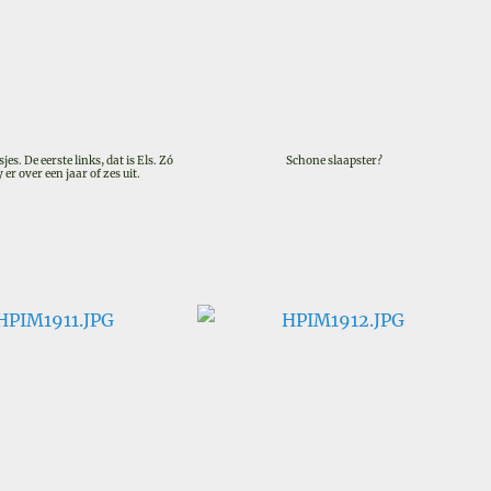
s. De eerste links, dat is Els. Zó
Schone slaapster?
 er over een jaar of zes uit.