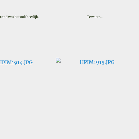
trand was het ook heerlijk.
Te water...