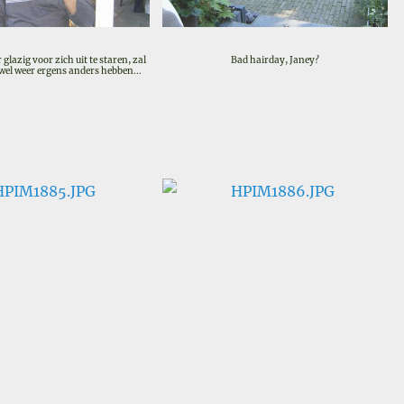
glazig voor zich uit te staren, zal
Bad hairday, Janey?
wel weer ergens anders hebben...