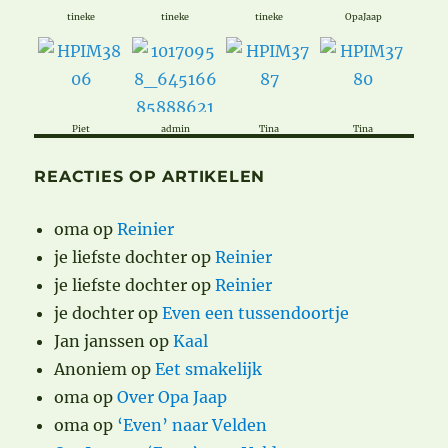
tineke
tineke
tineke
OpaJaap
Piet
admin
Tina
Tina
REACTIES OP ARTIKELEN
oma
op
Reinier
je liefste dochter
op
Reinier
je liefste dochter
op
Reinier
je dochter
op
Even een tussendoortje
Jan janssen
op
Kaal
Anoniem
op
Eet smakelijk
oma
op
Over Opa Jaap
oma
op
‘Even’ naar Velden