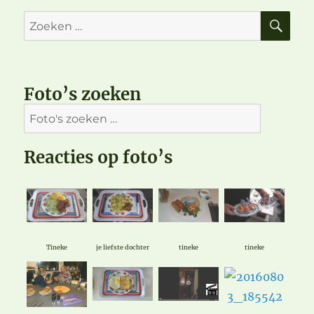
ZO
Zoeken
naar:
Foto’s zoeken
Reacties op foto’s
Tineke
je liefste dochter
tineke
tineke