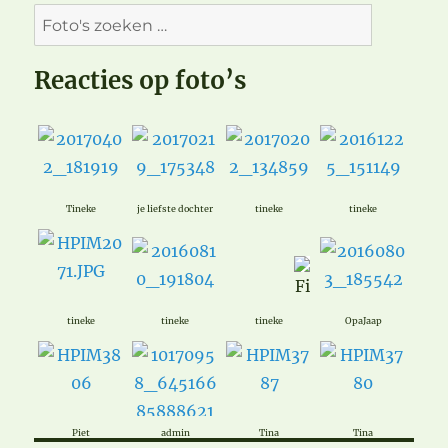
Reacties op foto’s
Tineke
je liefste dochter
tineke
tineke
tineke
tineke
tineke
OpaJaap
Piet
admin
Tina
Tina