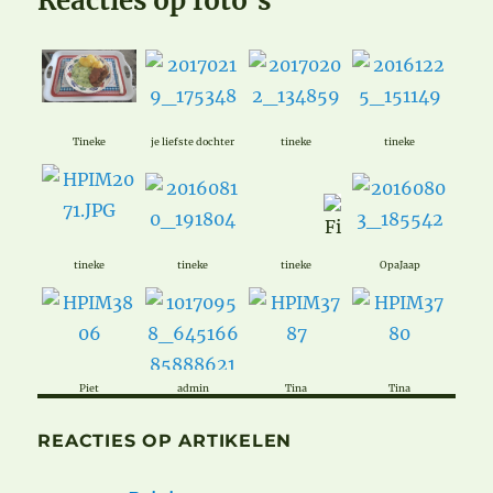
Reacties op foto’s
Tineke
je liefste dochter
tineke
tineke
tineke
tineke
tineke
OpaJaap
Piet
admin
Tina
Tina
REACTIES OP ARTIKELEN