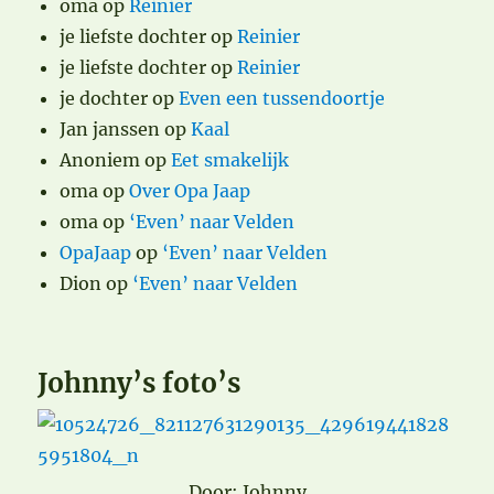
oma
op
Reinier
je liefste dochter
op
Reinier
je liefste dochter
op
Reinier
je dochter
op
Even een tussendoortje
Jan janssen
op
Kaal
Anoniem
op
Eet smakelijk
oma
op
Over Opa Jaap
oma
op
‘Even’ naar Velden
OpaJaap
op
‘Even’ naar Velden
Dion
op
‘Even’ naar Velden
Johnny’s foto’s
Door: Johnny