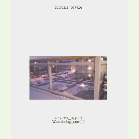
20170212_073549
20170212_073604
Waardering: 3.00 ( 1 )