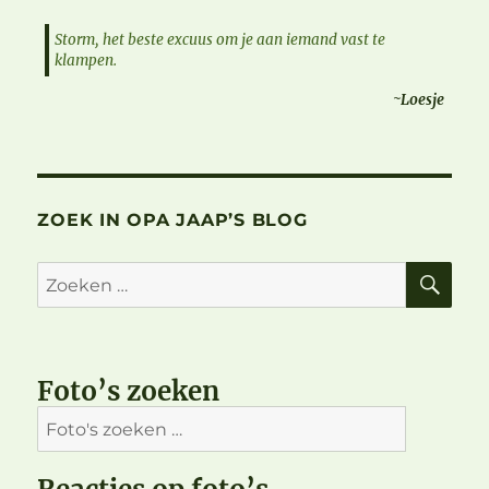
Storm, het beste excuus om je aan iemand vast te
klampen.
~Loesje
ZOEK IN OPA JAAP’S BLOG
ZO
Zoeken
naar:
Foto’s zoeken