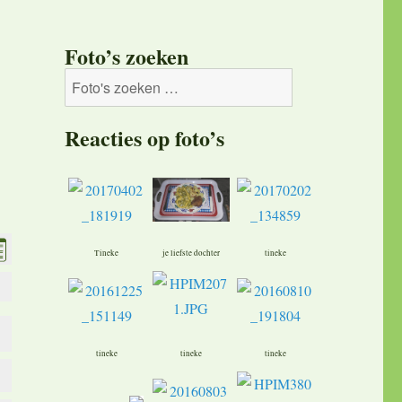
Foto’s zoeken
Reacties op foto’s
Tineke
je liefste dochter
tineke
tineke
tineke
tineke