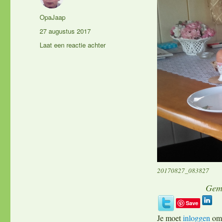
Auteur
OpaJaap
Geplaatst
27 augustus 2017
op
op
Laat een reactie achter
Eet
smakelijk
20170827_083827
Gem
Save
Je moet
inloggen
om 