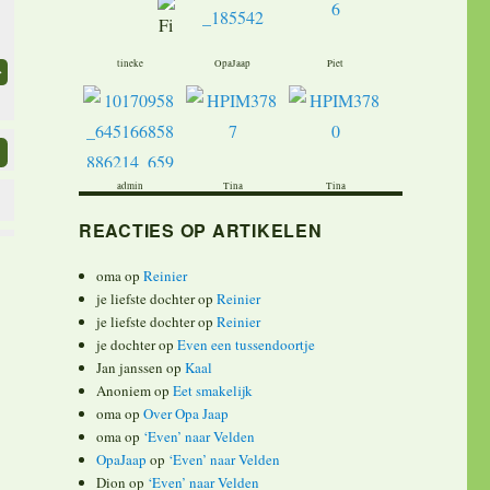
tineke
OpaJaap
Piet
admin
Tina
Tina
REACTIES OP ARTIKELEN
oma
op
Reinier
je liefste dochter
op
Reinier
je liefste dochter
op
Reinier
je dochter
op
Even een tussendoortje
Jan janssen
op
Kaal
Anoniem
op
Eet smakelijk
oma
op
Over Opa Jaap
oma
op
‘Even’ naar Velden
OpaJaap
op
‘Even’ naar Velden
Dion
op
‘Even’ naar Velden