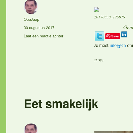
20170830_175919
Auteur
OpaJaap
Gem
Geplaatst
30 augustus 2017
op
op
Laat een reactie achter
Save
Eet
Je moet
inloggen
om 
smakelijk
2219(0)
Eet smakelijk