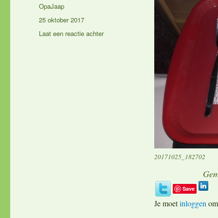
Auteur
OpaJaap
Geplaatst
25 oktober 2017
op
op
Laat een reactie achter
Eet
smakelijk
20171025_182702
Ge
Save
Je moet
inloggen
om 