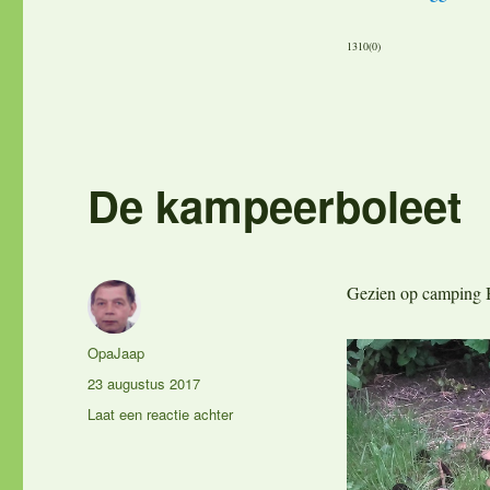
1310(0)
De kampeerboleet
Gezien op camping B
Auteur
OpaJaap
Geplaatst
23 augustus 2017
op
op
Laat een reactie achter
De
kampeerboleet