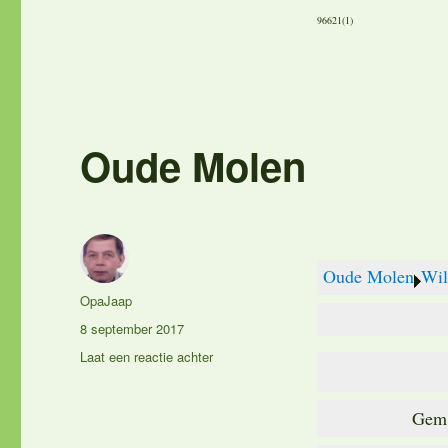
96621(1)
Oude Molen
Oude Molen
Wil
Auteur
OpaJaap
Geplaatst
8 september 2017
op
op
Laat een reactie achter
Oude
Molen
Gem