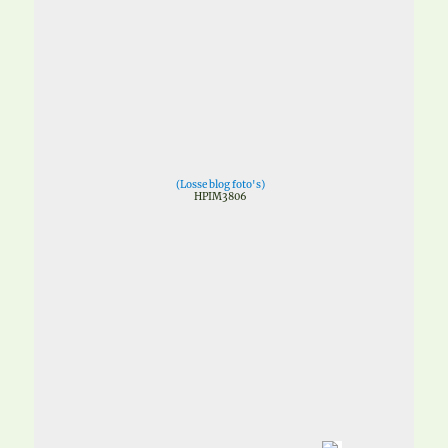
(
Losse blog foto's
)
HPIM3806