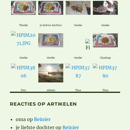
Tineke
je liefste dochter
tineke
tineke
tineke
tineke
tineke
OpaJaap
Piet
admin
Tina
Tina
REACTIES OP ARTIKELEN
oma
op
Reinier
je liefste dochter
op
Reinier