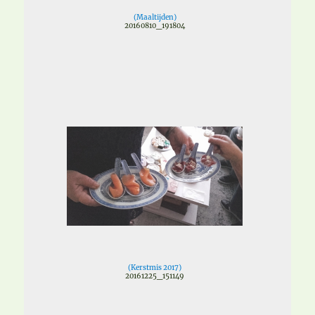
(
Maaltijden
)
20160810_191804
(
Kerstmis 2017
)
20161225_151149