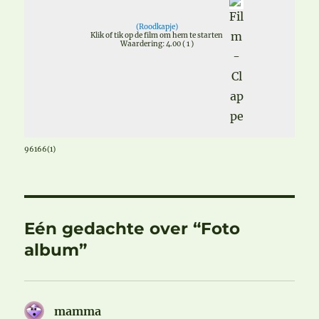
(
Roodkapje
)
Klik of tik op de film om hem te starten
Waardering: 4.00 ( 1 )
96166(1)
Eén gedachte over “Foto
album”
mamma
schreef: