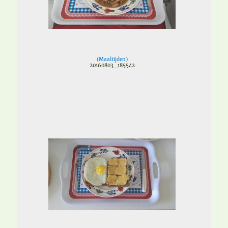
(
Maaltijden
)
20160803_185542