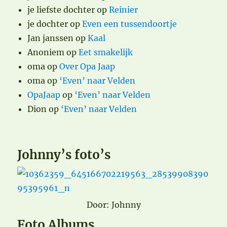
je liefste dochter
op
Reinier
je dochter
op
Even een tussendoortje
Jan janssen
op
Kaal
Anoniem
op
Eet smakelijk
oma
op
Over Opa Jaap
oma
op
‘Even’ naar Velden
OpaJaap
op
‘Even’ naar Velden
Dion
op
‘Even’ naar Velden
Johnny’s foto’s
Door: Johnny
Foto Albums