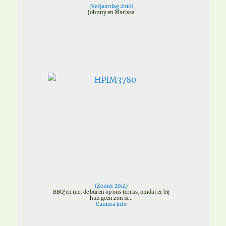
(
Verjaardag 2010
)
Johnny en Marissa
(
Zomer 2014
)
BBQ'en met de buren op ons terras, omdat er bij
hun geen zon is...
Camera info