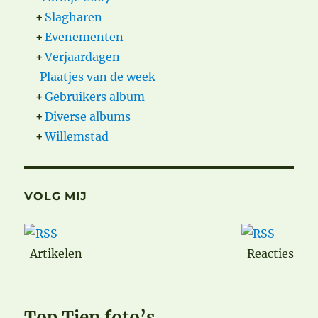
+
Slagharen
+
Evenementen
+
Verjaardagen
Plaatjes van de week
+
Gebruikers album
+
Diverse albums
+
Willemstad
VOLG MIJ
Artikelen
Reacties
Top Tien foto’s