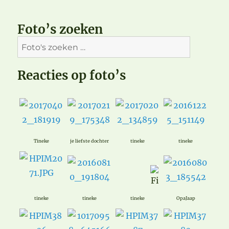
Foto’s zoeken
Reacties op foto’s
Tineke
je liefste dochter
tineke
tineke
tineke
tineke
tineke
OpaJaap