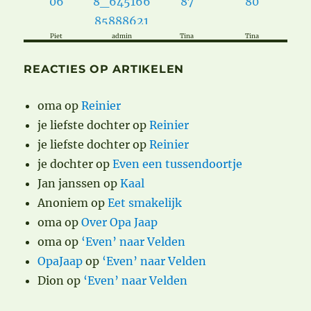
Piet
admin
Tina
Tina
REACTIES OP ARTIKELEN
oma
op
Reinier
je liefste dochter
op
Reinier
je liefste dochter
op
Reinier
je dochter
op
Even een tussendoortje
Jan janssen
op
Kaal
Anoniem
op
Eet smakelijk
oma
op
Over Opa Jaap
oma
op
‘Even’ naar Velden
OpaJaap
op
‘Even’ naar Velden
Dion
op
‘Even’ naar Velden