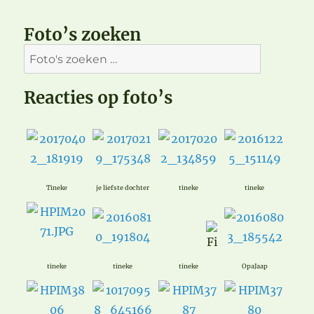
Foto’s zoeken
Reacties op foto’s
Tineke
je liefste dochter
tineke
tineke
tineke
tineke
tineke
OpaJaap