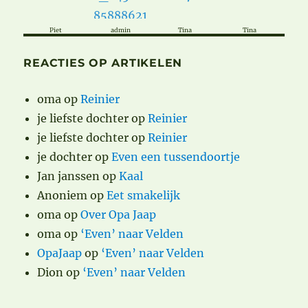
Piet
admin
Tina
Tina
REACTIES OP ARTIKELEN
oma
op
Reinier
je liefste dochter
op
Reinier
je liefste dochter
op
Reinier
je dochter
op
Even een tussendoortje
Jan janssen
op
Kaal
Anoniem
op
Eet smakelijk
oma
op
Over Opa Jaap
oma
op
‘Even’ naar Velden
OpaJaap
op
‘Even’ naar Velden
Dion
op
‘Even’ naar Velden