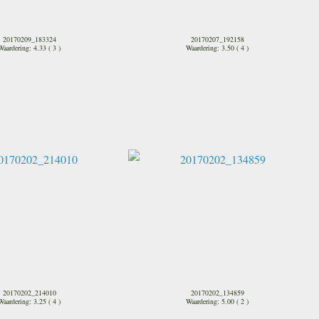
20170209_183324
20170207_192158
Waardering: 4.33 ( 3 )
Waardering: 3.50 ( 4 )
20170202_214010
20170202_134859
Waardering: 3.25 ( 4 )
Waardering: 5.00 ( 2 )