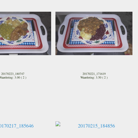
20170223_180747
20170221_171619
Waardering: 3.00 ( 2 )
Waardering: 3.50 ( 2 )