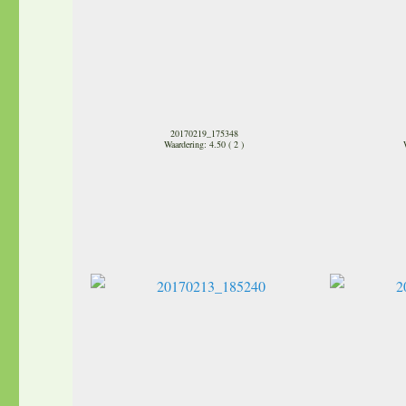
20170219_175348
Waardering: 4.50 ( 2 )