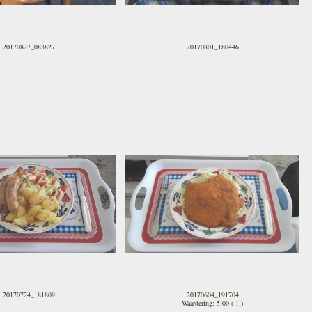
20170827_083827
20170801_180446
20170724_181809
20170604_191704
Waardering: 5.00 ( 1 )