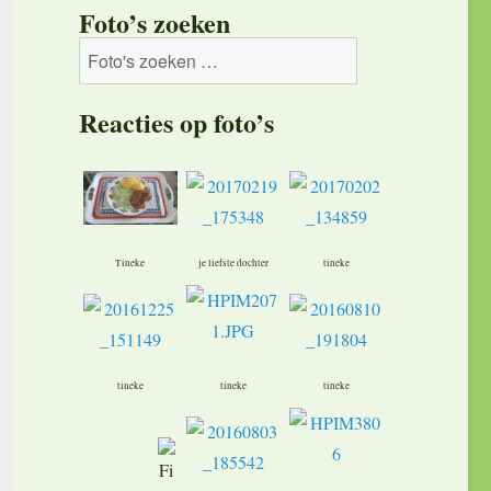
Foto’s zoeken
Reacties op foto’s
Tineke
je liefste dochter
tineke
tineke
tineke
tineke