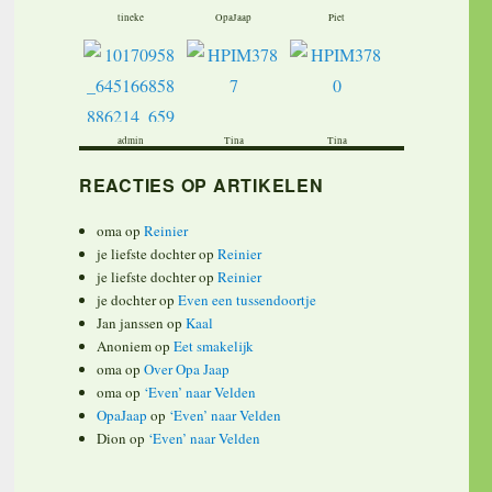
tineke
OpaJaap
Piet
admin
Tina
Tina
REACTIES OP ARTIKELEN
oma
op
Reinier
je liefste dochter
op
Reinier
je liefste dochter
op
Reinier
je dochter
op
Even een tussendoortje
Jan janssen
op
Kaal
Anoniem
op
Eet smakelijk
oma
op
Over Opa Jaap
oma
op
‘Even’ naar Velden
OpaJaap
op
‘Even’ naar Velden
Dion
op
‘Even’ naar Velden