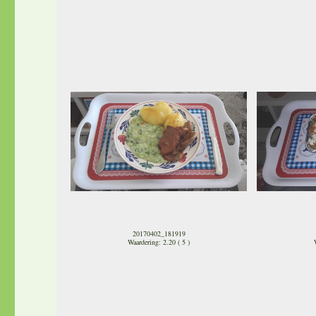
20170402_181919
Waardering: 2.20 ( 5 )