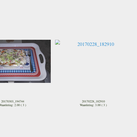
20170303_194744
20170228_182910
Waardering: 2.00 ( 3 )
Waardering: 3.00 ( 3 )