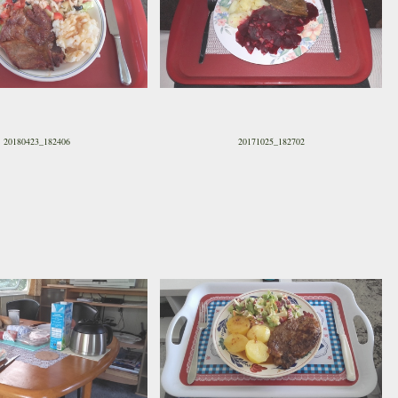
20180423_182406
20171025_182702