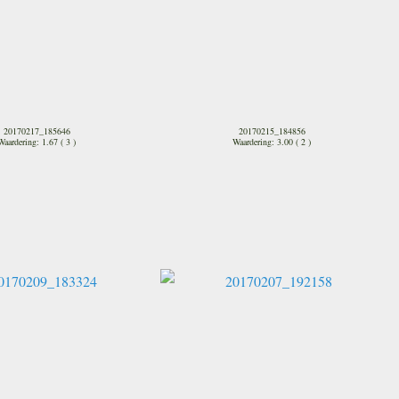
20170217_185646
20170215_184856
Waardering: 1.67 ( 3 )
Waardering: 3.00 ( 2 )