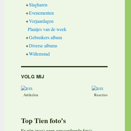
+
Slagharen
+
Evenementen
+
Verjaardagen
Plaatjes van de week
+
Gebruikers album
+
Diverse albums
+
Willemstad
VOLG MIJ
Artikelen
Reacties
Top Tien foto’s
Er zijn (nog) geen gewaardeerde foto's