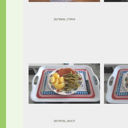
20170830_175919
20170726_183137